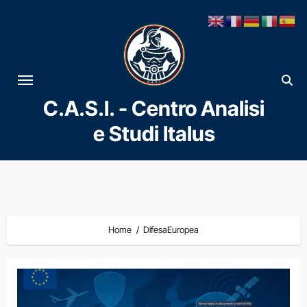
Vai
al
contenuto
C.A.S.I. - Centro Analisi
e Studi Italus
Home
DifesaEuropea