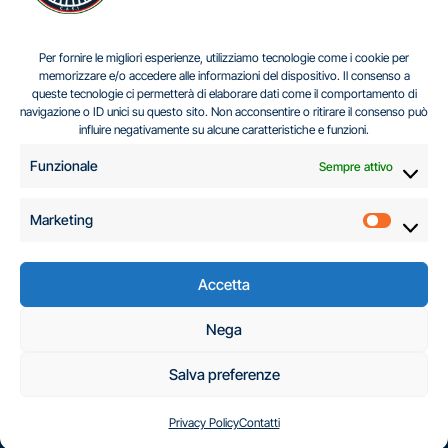
IL DILEMMA SERBO
Per fornire le migliori esperienze, utilizziamo tecnologie come i cookie per
memorizzare e/o accedere alle informazioni del dispositivo. Il consenso a
queste tecnologie ci permetterà di elaborare dati come il comportamento di
navigazione o ID unici su questo sito. Non acconsentire o ritirare il consenso può
Centro Analisi e Studi Italus © Tutti i diritti riservati
influire negativamente su alcune caratteristiche e funzioni.
CF:96616940589
|
di
.
Funzionale
Sempre attivo
Marketing
Marketi
Accetta
C.A.S.I. – Centro
Nega
Analisi e Studi Italus
Salva preferenze
Privacy Policy
Contatti