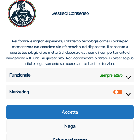
Gestisci Consenso
IL DILEMMA SERBO
Per fornire le migliori esperienze, utilizziamo tecnologie come i cookie per
memorizzare e/o accedere alle informazioni del dispositivo. Il consenso a
queste tecnologie ci permetterà di elaborare dati come il comportamento di
navigazione o ID unici su questo sito. Non acconsentire o ritirare il consenso può
Centro Analisi e Studi Italus © Tutti i diritti riservati
influire negativamente su alcune caratteristiche e funzioni.
CF:96616940589
|
di
.
Funzionale
Sempre attivo
Marketing
Marketi
Accetta
C.A.S.I. – Centro
Nega
Analisi e Studi Italus