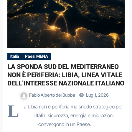
Italia
Paesi MENA
LA SPONDA SUD DEL MEDITERRANEO
NON È PERIFERIA: LIBIA, LINEA VITALE
DELL’INTERESSE NAZIONALE ITALIANO
Fabio Alberto del Bubba
Lug 1, 2026
L
a Libia non è periferia ma snodo strategico per
l'Italia: sicurezza, energia e migrazioni
convergono in un Paese…