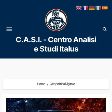
Vai
al
contenuto
C.A.S.I. - Centro Analisi
e Studi Italus
Home
GeopoliticaDigitale