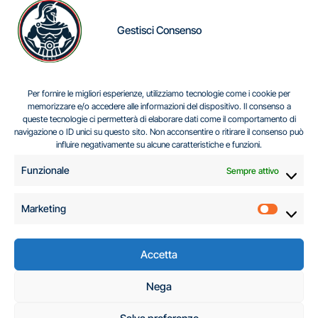
Gestisci Consenso
IL DILEMMA SERBO
Per fornire le migliori esperienze, utilizziamo tecnologie come i cookie per
memorizzare e/o accedere alle informazioni del dispositivo. Il consenso a
queste tecnologie ci permetterà di elaborare dati come il comportamento di
navigazione o ID unici su questo sito. Non acconsentire o ritirare il consenso può
Centro Analisi e Studi Italus © Tutti i diritti riservati
influire negativamente su alcune caratteristiche e funzioni.
CF:96616940589
|
di
.
Funzionale
Sempre attivo
Marketing
Marketi
Accetta
C.A.S.I. – Centro
Nega
Analisi e Studi Italus