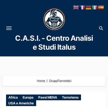
Vai
al
contenuto
C.A.S.I. - Centro Analisi
e Studi Italus
Home
GruppiTerroristici
Africa
Europa
Paesi MENA
Terrorismo
USA e Americhe