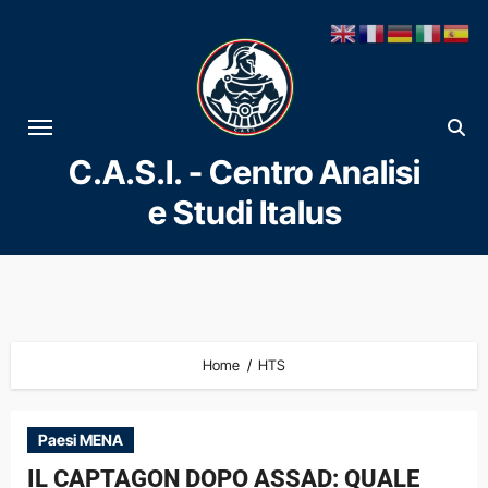
Vai
al
contenuto
C.A.S.I. - Centro Analisi
e Studi Italus
Home
HTS
Paesi MENA
IL CAPTAGON DOPO ASSAD: QUALE