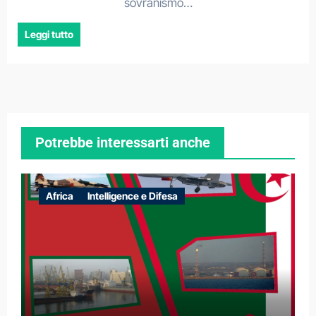
sovranismo…
Leggi tutto
Potrebbe interessarti anche
Africa
Intelligence e Difesa