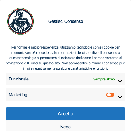
Gestisci Consenso
IL DILEMMA SERBO
Per fornire le migliori esperienze, utilizziamo tecnologie come i cookie per
memorizzare e/o accedere alle informazioni del dispositivo. Il consenso a
queste tecnologie ci permetterà di elaborare dati come il comportamento di
navigazione o ID unici su questo sito. Non acconsentire o ritirare il consenso può
Centro Analisi e Studi Italus © Tutti i diritti riservati
influire negativamente su alcune caratteristiche e funzioni.
CF:96616940589
|
di
.
Funzionale
Sempre attivo
Marketing
Marketi
Accetta
C.A.S.I. – Centro
Nega