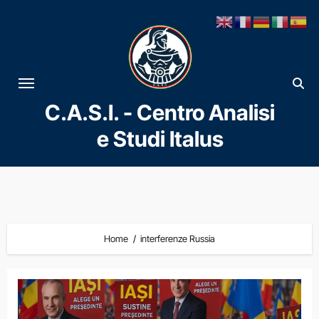
Vai
al
contenuto
C.A.S.I. - Centro Analisi
e Studi Italus
Home
interferenze Russia