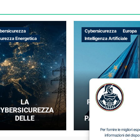
bersicurezza
Cybersicurezza
Europa
curezza Energetica
Intelligenza Artificiale
LA
REGOLARE SENZ
YBERSICUREZZA
DOMINARE: IL
DELLE
PARADOSSO DEL
NFRASTRUTTURE
SOVRANITÀ
Per fornire le migliori e
NERGETICHE COME
DIGITALE EUROP
informazioni del dispo