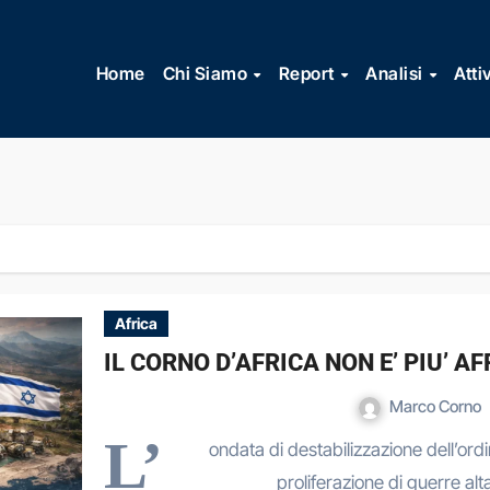
Vai
al
Home
Chi Siamo
Report
Analisi
Atti
contenuto
Africa
IL CORNO D’AFRICA NON E’ PIU’ AF
Marco Corno
L’
ondata di destabilizzazione dell’ordi
proliferazione di guerre alt