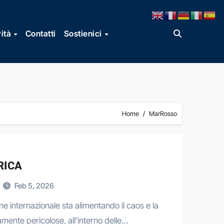
vità
Contatti
Sostienici
Home
MarRosso
RICA
Feb 5, 2026
ne internazionale sta alimentando il caos e la
amente pericolose, all’interno delle…