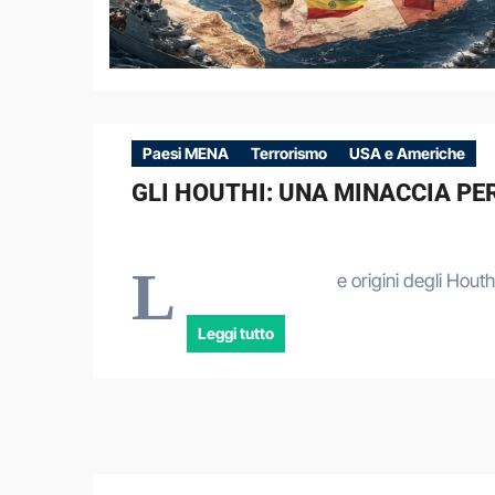
Paesi MENA
Terrorismo
USA e Americhe
GLI HOUTHI: UNA MINACCIA PE
L
e origini degli Hout
Leggi tutto