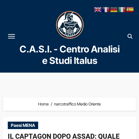
Vai
al
contenuto
C.A.S.I. - Centro Analisi
e Studi Italus
Home
narcotraffico Medio Oriente
Paesi MENA
IL CAPTAGON DOPO ASSAD: QUALE