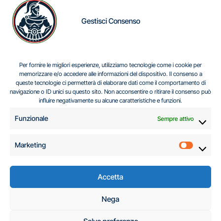
Gestisci Consenso
IL DILEMMA SERBO
Per fornire le migliori esperienze, utilizziamo tecnologie come i cookie per
memorizzare e/o accedere alle informazioni del dispositivo. Il consenso a
queste tecnologie ci permetterà di elaborare dati come il comportamento di
navigazione o ID unici su questo sito. Non acconsentire o ritirare il consenso può
Centro Analisi e Studi Italus © Tutti i diritti riservati
influire negativamente su alcune caratteristiche e funzioni.
CF:96616940589
|
di
.
Funzionale
Sempre attivo
Marketing
Marketi
Accetta
C.A.S.I. – Centro
Nega
Analisi e Studi Italus