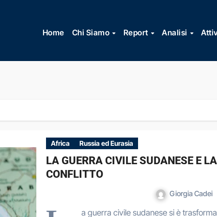
Vai
al
Home
Chi Siamo
Report
Analisi
Atti
contenuto
Africa
Russia ed Eurasia
LA GUERRA CIVILE SUDANESE E L
CONFLITTO
Giorgia Cadei
a guerra civile sudanese si è trasforma