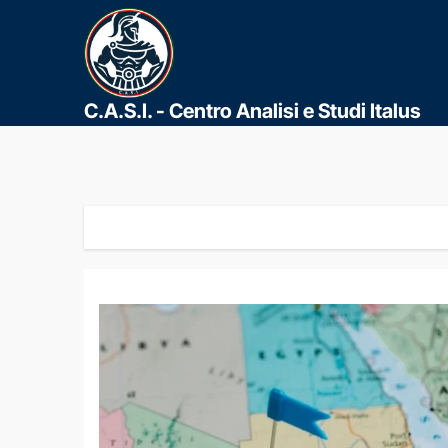
C.A.S.I. - Centro Analisi e Studi Italus