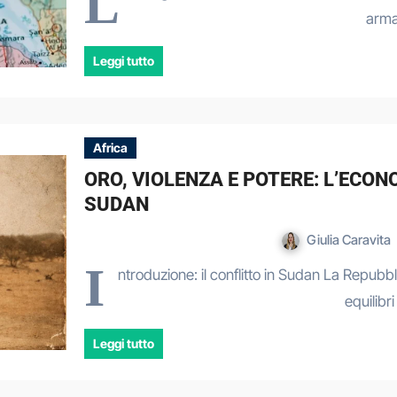
L
arm
Leggi tutto
Africa
ORO, VIOLENZA E POTERE: L’ECON
SUDAN
Giulia Caravita
I
ntroduzione: il conflitto in Sudan La Repubb
equilibr
Leggi tutto