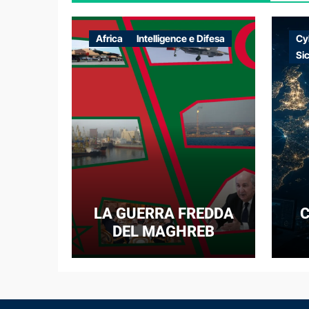
Africa
Intelligence e Difesa
Cy
Si
LA GUERRA FREDDA
C
DEL MAGHREB
I
E
N