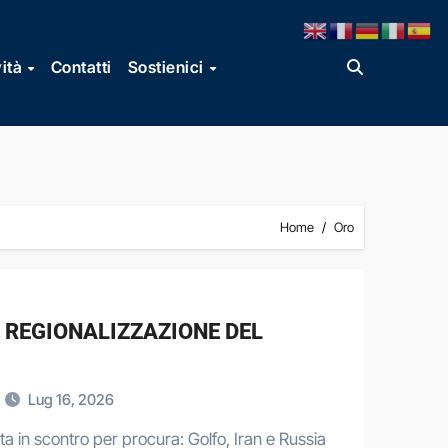
vità
Contatti
Sostienici
Home
Oro
A REGIONALIZZAZIONE DEL
Lug 16, 2026
ta in scontro per procura: Golfo, Iran e Russia