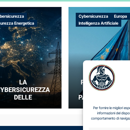
bersicurezza
Cybersicurezza
Europa
curezza Energetica
Intelligenza Artificiale
LA
REGOLARE SENZ
YBERSICUREZZA
DOMINARE: IL
DELLE
PARADOSSO DEL
NFRASTRUTTURE
SOVRANITÀ
Per fornire le migliori e
NERGETICHE COME
DIGITALE EUROP
informazioni del dispo
comportamento di navigazio
UOVA FRONTIERA
DELLA