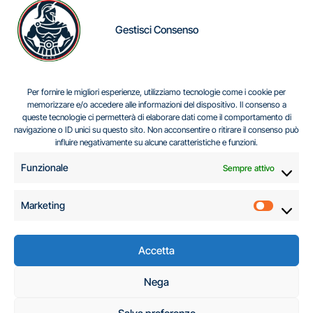
Gestisci Consenso
IL DILEMMA SERBO
Per fornire le migliori esperienze, utilizziamo tecnologie come i cookie per
memorizzare e/o accedere alle informazioni del dispositivo. Il consenso a
queste tecnologie ci permetterà di elaborare dati come il comportamento di
navigazione o ID unici su questo sito. Non acconsentire o ritirare il consenso può
Centro Analisi e Studi Italus © Tutti i diritti riservati
influire negativamente su alcune caratteristiche e funzioni.
CF:96616940589
|
di
.
Funzionale
Sempre attivo
Marketing
Marketi
Accetta
C.A.S.I. – Centro
Nega
Analisi e Studi Italus