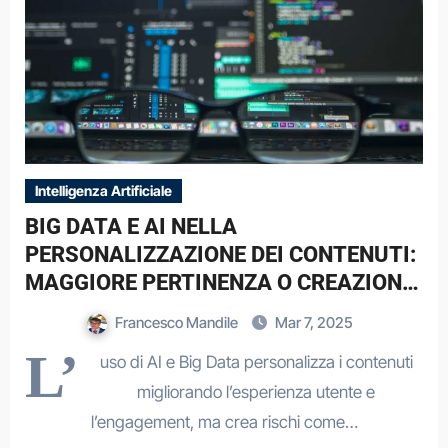
Intelligenza Artificiale
BIG DATA E AI NELLA
PERSONALIZZAZIONE DEI CONTENUTI:
MAGGIORE PERTINENZA O CREAZIONE
DI “SILOS” INFORMATIVI?
Francesco Mandile
Mar 7, 2025
L’
uso di AI e Big Data personalizza i contenuti
migliorando l’esperienza utente e
l’engagement, ma crea rischi come…