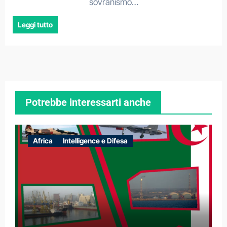
sovranismo…
Leggi tutto
Potrebbe interessarti anche
Africa
Intelligence e Difesa