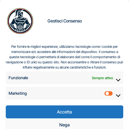
Gestisci Consenso
IL DILEMMA SERBO
Per fornire le migliori esperienze, utilizziamo tecnologie come i cookie per
memorizzare e/o accedere alle informazioni del dispositivo. Il consenso a
queste tecnologie ci permetterà di elaborare dati come il comportamento di
navigazione o ID unici su questo sito. Non acconsentire o ritirare il consenso può
Centro Analisi e Studi Italus © Tutti i diritti riservati
influire negativamente su alcune caratteristiche e funzioni.
CF:96616940589
|
di
.
Funzionale
Sempre attivo
Marketing
Marketi
Accetta
C.A.S.I. – Centro
Nega