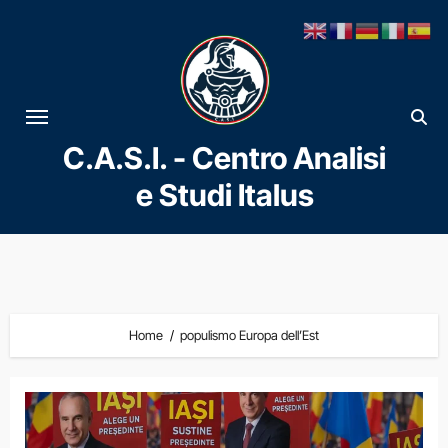
Vai
al
contenuto
C.A.S.I. - Centro Analisi
e Studi Italus
Home
populismo Europa dell’Est