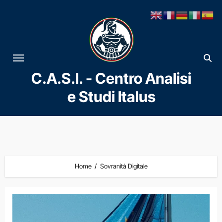
Vai
al
contenuto
C.A.S.I. - Centro Analisi
e Studi Italus
Home
Sovranità Digitale