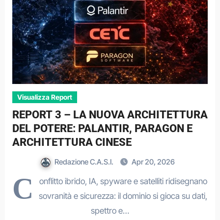
Visualizza Report
REPORT 3 – LA NUOVA ARCHITETTURA
DEL POTERE: PALANTIR, PARAGON E
ARCHITETTURA CINESE
Redazione C.A.S.I.
Apr 20, 2026
C
onflitto ibrido, IA, spyware e satelliti ridisegnano
sovranità e sicurezza: il dominio si gioca su dati,
spettro e…