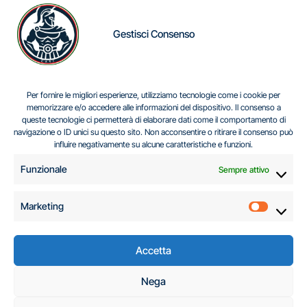
Gestisci Consenso
IL DILEMMA SERBO
Per fornire le migliori esperienze, utilizziamo tecnologie come i cookie per
memorizzare e/o accedere alle informazioni del dispositivo. Il consenso a
queste tecnologie ci permetterà di elaborare dati come il comportamento di
navigazione o ID unici su questo sito. Non acconsentire o ritirare il consenso può
Centro Analisi e Studi Italus © Tutti i diritti riservati
influire negativamente su alcune caratteristiche e funzioni.
CF:96616940589
|
di
.
Funzionale
Sempre attivo
Marketing
Marketi
Accetta
C.A.S.I. – Centro
Nega
Analisi e Studi Italus