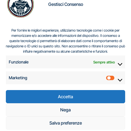
Gestisci Consenso
IL DILEMMA SERBO
Per fornire le migliori esperienze, utilizziamo tecnologie come i cookie per
memorizzare e/o accedere alle informazioni del dispositivo. Il consenso a
queste tecnologie ci permetterà di elaborare dati come il comportamento di
navigazione o ID unici su questo sito. Non acconsentire o ritirare il consenso può
Centro Analisi e Studi Italus © Tutti i diritti riservati
influire negativamente su alcune caratteristiche e funzioni.
CF:96616940589
|
di
.
Funzionale
Sempre attivo
Marketing
Marketi
Accetta
C.A.S.I. – Centro
Nega
Analisi e Studi Italus
Salva preferenze