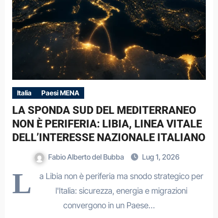
Italia
Paesi MENA
LA SPONDA SUD DEL MEDITERRANEO
NON È PERIFERIA: LIBIA, LINEA VITALE
DELL’INTERESSE NAZIONALE ITALIANO
Fabio Alberto del Bubba
Lug 1, 2026
L
a Libia non è periferia ma snodo strategico per
l'Italia: sicurezza, energia e migrazioni
convergono in un Paese…