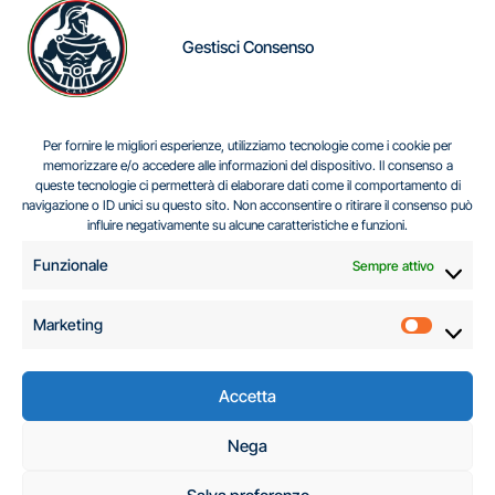
Gestisci Consenso
IL DILEMMA SERBO
Per fornire le migliori esperienze, utilizziamo tecnologie come i cookie per
memorizzare e/o accedere alle informazioni del dispositivo. Il consenso a
queste tecnologie ci permetterà di elaborare dati come il comportamento di
navigazione o ID unici su questo sito. Non acconsentire o ritirare il consenso può
Centro Analisi e Studi Italus © Tutti i diritti riservati
influire negativamente su alcune caratteristiche e funzioni.
CF:96616940589
|
di
.
Funzionale
Sempre attivo
Marketing
Marketi
Accetta
C.A.S.I. – Centro
Nega
Analisi e Studi Italus