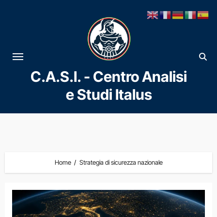
Vai
al
contenuto
C.A.S.I. - Centro Analisi
e Studi Italus
Home
Strategia di sicurezza nazionale