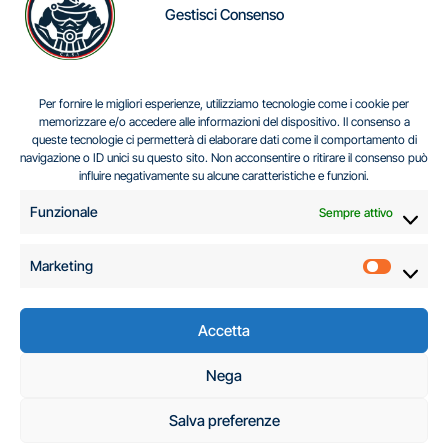
Gestisci Consenso
IL DILEMMA SERBO
Per fornire le migliori esperienze, utilizziamo tecnologie come i cookie per
memorizzare e/o accedere alle informazioni del dispositivo. Il consenso a
queste tecnologie ci permetterà di elaborare dati come il comportamento di
navigazione o ID unici su questo sito. Non acconsentire o ritirare il consenso può
Centro Analisi e Studi Italus © Tutti i diritti riservati
influire negativamente su alcune caratteristiche e funzioni.
CF:96616940589
|
di
.
Funzionale
Sempre attivo
Marketing
Marketi
Accetta
C.A.S.I. – Centro
Nega
Analisi e Studi Italus
Salva preferenze