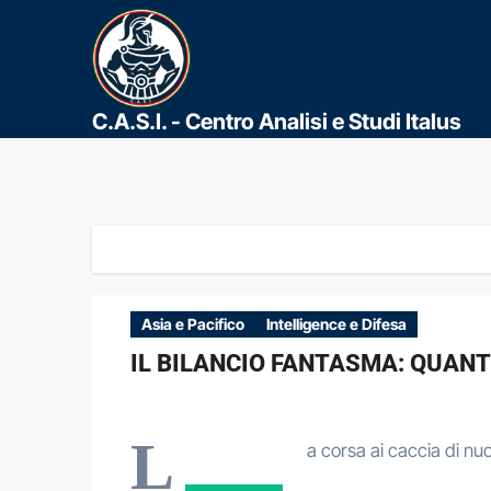
C.A.S.I. - Centro Analisi e Studi Italus
Asia e Pacifico
Intelligence e Difesa
IL BILANCIO FANTASMA: QUANT
L
a corsa ai caccia di n