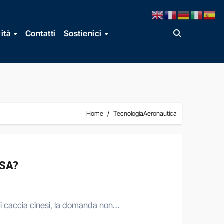
vità
Contatti
Sostienici
Home
TecnologiaAeronautica
ESA?
ci caccia cinesi, la domanda non…