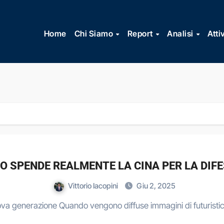
Vai
al
Home
Chi Siamo
Report
Analisi
Atti
contenuto
O SPENDE REALMENTE LA CINA PER LA DIF
Vittorio Iacopini
Giu 2, 2025
uova generazione Quando vengono diffuse immagini di futuristi