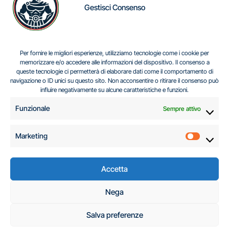
Gestisci Consenso
IL DILEMMA SERBO
Per fornire le migliori esperienze, utilizziamo tecnologie come i cookie per
memorizzare e/o accedere alle informazioni del dispositivo. Il consenso a
queste tecnologie ci permetterà di elaborare dati come il comportamento di
navigazione o ID unici su questo sito. Non acconsentire o ritirare il consenso può
Centro Analisi e Studi Italus © Tutti i diritti riservati
influire negativamente su alcune caratteristiche e funzioni.
CF:96616940589
|
di
.
Funzionale
Sempre attivo
Marketing
Marketi
Accetta
C.A.S.I. – Centro
Nega
Analisi e Studi Italus
Salva preferenze