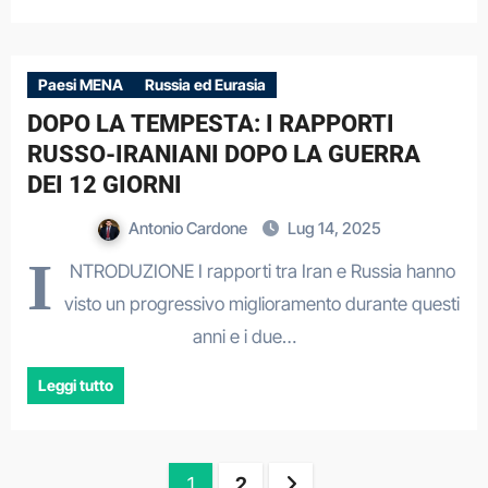
Paesi MENA
Russia ed Eurasia
DOPO LA TEMPESTA: I RAPPORTI
RUSSO-IRANIANI DOPO LA GUERRA
DEI 12 GIORNI
Antonio Cardone
Lug 14, 2025
I
NTRODUZIONE I rapporti tra Iran e Russia hanno
visto un progressivo miglioramento durante questi
anni e i due…
Leggi tutto
Paginazione
1
2