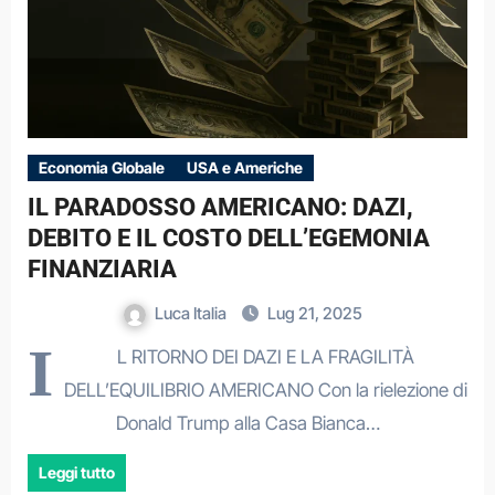
Economia Globale
USA e Americhe
IL PARADOSSO AMERICANO: DAZI,
DEBITO E IL COSTO DELL’EGEMONIA
FINANZIARIA
Luca Italia
Lug 21, 2025
I
L RITORNO DEI DAZI E LA FRAGILITÀ
DELL’EQUILIBRIO AMERICANO Con la rielezione di
Donald Trump alla Casa Bianca…
Leggi tutto