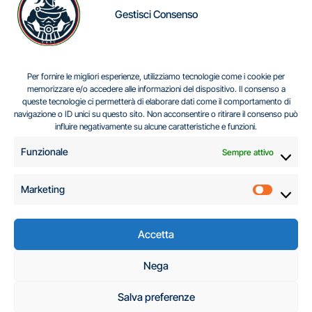
Gestisci Consenso
IL DILEMMA SERBO
Per fornire le migliori esperienze, utilizziamo tecnologie come i cookie per
memorizzare e/o accedere alle informazioni del dispositivo. Il consenso a
queste tecnologie ci permetterà di elaborare dati come il comportamento di
navigazione o ID unici su questo sito. Non acconsentire o ritirare il consenso può
Centro Analisi e Studi Italus © Tutti i diritti riservati
influire negativamente su alcune caratteristiche e funzioni.
CF:96616940589
|
di
.
Funzionale
Sempre attivo
Marketing
Marketi
Accetta
C.A.S.I. – Centro
Nega
Analisi e Studi Italus
Salva preferenze