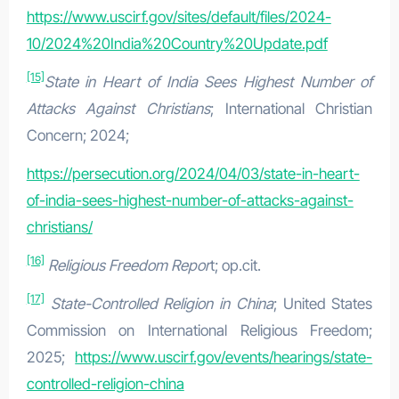
https://www.uscirf.gov/sites/default/files/2024-
10/2024%20India%20Country%20Update.pdf
[15]
State in Heart of India Sees Highest Number of
Attacks Against Christians
; International Christian
Concern; 2024;
https://persecution.org/2024/04/03/state-in-heart-
of-india-sees-highest-number-of-attacks-against-
christians/
[16]
Religious Freedom Repor
t; op.cit.
[17]
State-Controlled Religion in China
; United States
Commission on International Religious Freedom;
2025;
https://www.uscirf.gov/events/hearings/state-
controlled-religion-china