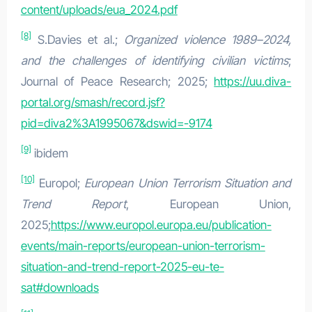
content/uploads/eua_2024.pdf
[8]
S.Davies et al.;
Organized violence 1989–2024,
and the challenges of identifying civilian victims
;
Journal of Peace Research; 2025;
https://uu.diva-
portal.org/smash/record.jsf?
pid=diva2%3A1995067&dswid=-9174
[9]
ibidem
[10]
Europol;
European Union Terrorism Situation and
Trend Report
, European Union,
2025;
https://www.europol.europa.eu/publication-
events/main-reports/european-union-terrorism-
situation-and-trend-report-2025-eu-te-
sat#downloads