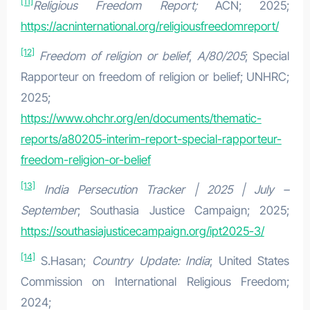
[11]
Religious Freedom Report;
ACN; 2025;
https://acninternational.org/religiousfreedomreport/
[12]
Freedom of religion or belief
,
A/80/205
; Special
Rapporteur on freedom of religion or belief; UNHRC;
2025;
https://www.ohchr.org/en/documents/thematic-
reports/a80205-interim-report-special-rapporteur-
freedom-religion-or-belief
[13]
India Persecution Tracker | 2025 | July –
September
; Southasia Justice Campaign; 2025;
https://southasiajusticecampaign.org/ipt2025-3/
[14]
S.Hasan;
Country Update: India
; United States
Commission on International Religious Freedom;
2024;