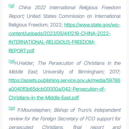
[18]
China 2022 International Religious Freedom
Report;
United States Commission on International
Religious Freedom; 2022;
https://www.state.gov/wp-
content/uploads/2023/05/441219-CHINA-2022-
INTERNATIONAL-RELIGIOUS-FREEDOM-
REPORT.pdf
[19]
H.Haider;
The Persecution of Christians in the
Middle East
; University of Birmingham; 2017;
https://assets.publishing.service.gov.uk/media/59786
a0040f0b65dcb00000a/042-Persecution-of-
Christians-in-the-Middle-East.pdf
[20]
P.Mounstephen;
Bishop of Truro’s independent
review for the Foreign Secretary of FCO support for
persecuted Christians, final report and