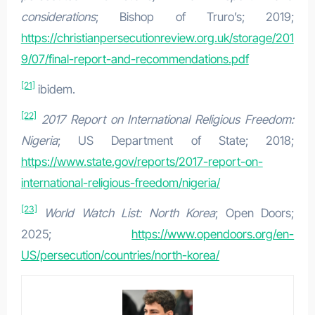
considerations
; Bishop of Truro’s; 2019;
https://christianpersecutionreview.org.uk/storage/201
9/07/final-report-and-recommendations.pdf
[21]
ibidem.
[22]
2017 Report on International Religious Freedom:
Nigeria
; US Department of State; 2018;
https://www.state.gov/reports/2017-report-on-
international-religious-freedom/nigeria/
[23]
World Watch List: North Korea
; Open Doors;
2025;
https://www.opendoors.org/en-
US/persecution/countries/north-korea/