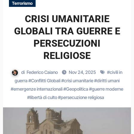
Terrorismo
CRISI UMANITARIE
GLOBALI TRA GUERRE E
PERSECUZIONI
RELIGIOSE
di
Federico Caiano
Nov 24, 2025
#
civili in
guerra
#
Conflitti Globali
#
crisi umanitarie
#
diritti umani
#
emergenze internazionali
#
Geopolitica
#
guerre moderne
#
libertà di culto
#
persecuzione religiosa