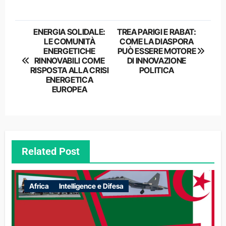
Navigazione
ENERGIA SOLIDALE:
TREA PARIGI E RABAT:
LE COMUNITÀ
COME LA DIASPORA
articoli
ENERGETICHE
PUÒ ESSERE MOTORE
RINNOVABILI COME
DI INNOVAZIONE
RISPOSTA ALLA CRISI
POLITICA
ENERGETICA
EUROPEA
Related Post
Africa
Intelligence e Difesa