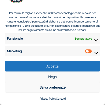
IL DILEMMA SERBO
Per fornire le migliori esperienze, utilizziamo tecnologie come i cookie per
Gennaro Maria Di Lucia
Ago 3, 2026
memorizzare e/o accedere alle informazioni del dispositivo. Il consenso a
queste tecnologie ci permetterà di elaborare dati come il comportamento di
navigazione o ID unici su questo sito. Non acconsentire o ritirare il consenso può
influire negativamente su alcune caratteristiche e funzioni.
Funzionale
Sempre attivo
Lascia un commento
Devi essere
connesso
per inviare un commento.
Marketing
Marketi
Accetta
Nega
Potrebbe interessarti anche
Salva preferenze
Privacy Policy
Contatti
Africa
Intelligence e Difesa