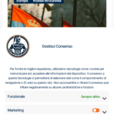
Europa
Russia ed Eurasia
Gestisci Consenso
IL DILEMMA SERBO
Per fornire le migliori esperienze, utilizziamo tecnologie come i cookie per
memorizzare e/o accedere alle informazioni del dispositivo. Il consenso a
queste tecnologie ci permetterà di elaborare dati come il comportamento di
navigazione o ID unici su questo sito. Non acconsentire o ritirare il consenso può
Centro Analisi e Studi Italus © Tutti i diritti riservati
influire negativamente su alcune caratteristiche e funzioni.
CF:96616940589
|
di
.
Funzionale
Sempre attivo
Marketing
Marketi