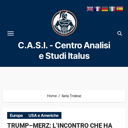
Vai
al
contenuto
C.A.S.I. - Centro Analisi
e Studi Italus
Home
Ilaria Trolese
Europa
USA e Americhe
TRUMP–MERZ: L’INCONTRO CHE HA