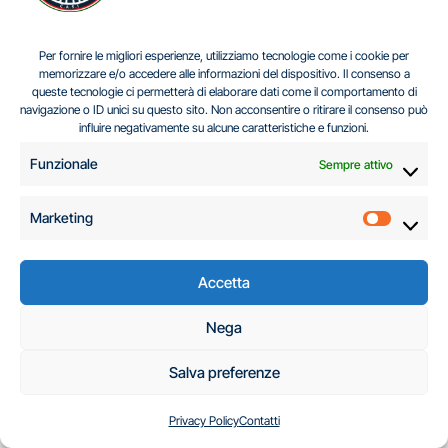
ENERGETICA NEGLI
EQUILIBRI MONDIALI
Per fornire le migliori esperienze, utilizziamo tecnologie come i cookie per
memorizzare e/o accedere alle informazioni del dispositivo. Il consenso a
queste tecnologie ci permetterà di elaborare dati come il comportamento di
navigazione o ID unici su questo sito. Non acconsentire o ritirare il consenso può
influire negativamente su alcune caratteristiche e funzioni.
Related Post
Funzionale
Sempre attivo
Marketing
Cybersicurezza
Sicurezza Energetica
Marketi
Accetta
Nega
Salva preferenze
LA CYBERSICUREZZA DELLE
Privacy Policy
Contatti
INFRASTRUTTURE ENERGETICHE