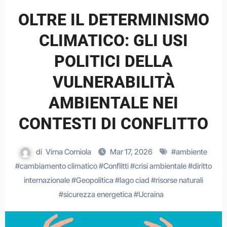
OLTRE IL DETERMINISMO
CLIMATICO: GLI USI
POLITICI DELLA
VULNERABILITÀ
AMBIENTALE NEI
CONTESTI DI CONFLITTO
di
Virna Corniola
Mar 17, 2026
#
ambiente
#
cambiamento climatico
#
Conflitti
#
crisi ambientale
#
diritto
internazionale
#
Geopolitica
#
lago ciad
#
risorse naturali
#
sicurezza energetica
#
Ucraina