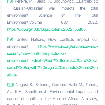
[18]
Pereira, P.; Bašić
, F.;
Bogunovicc
, I.;
Barcelo
D
.;
Russian-Ukrainian war impacts the total
environment, Science of The Total
Environment,Volume 837, 2022,
https://doi.org/10.1016/j.scitotenv.2022.155865
[19]
United Nations, How conflicts impact our
environment,
https://www.un.org/en/peace-and-
security/how-conflict-impacts-our-
environment#:~:text=When%20forests%20are%20cl
eared%20for,with%20major%20impacts%20on%20n
ature
.
[20]
Negasi S.; Birhane.; Gordon.; Haile M.; Taheri.;
Azadi H.; Scheffran J.; Environmental impacts and
causes of conflict in the Horn of Africa: A review,