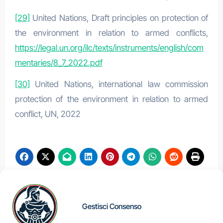
[29]
United Nations, Draft principles on protection of
the environment in relation to armed conflicts,
https://legal.un.org/ilc/texts/instruments/english/com
mentaries/8_7_2022.pdf
[30]
United Nations, international law commission
protection of the environment in relation to armed
conflict, UN, 2022
Navigazione
L’ASIA
LA DIPENDENZA
Gestisci Consenso
CENTRALE COME
EUROPEA DAL
articoli
NUOVA LEVA
MAROCCO