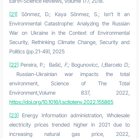
Earth-Science Reviews, Volume 177, 2018.
[21]
Sönmez, D.; Kaya Sönmez, S.; Isn’t It an
Environmental Catastrophe: Analyzing the Russian
War on Ukraine in the Context of Environmental
Security, Rethinking Climate Change, Security and
Politics (pp.21-49), 2025
[22]
Pereira, P.; Bašić
, F.;
Bogunovicc
, I.;
Barcelo
D
.;
Russian-Ukrainian war impacts the total
environment, Science of The Total
Environment,Volume 837, 2022,
https://doi.org/10.1016/j.scitotenv.2022.155865
[23]
Energy Information administration, Wholesale
electricity prices trended higher in 2021 due to
increasing natural gas price, 2022,