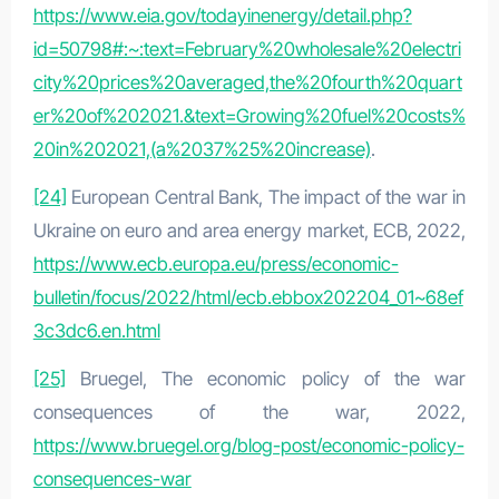
https://www.eia.gov/todayinenergy/detail.php?
id=50798#:~:text=February%20wholesale%20electri
city%20prices%20averaged,the%20fourth%20quart
er%20of%202021.&text=Growing%20fuel%20costs%
20in%202021,(a%2037%25%20increase)
.
[24]
European Central Bank, The impact of the war in
Ukraine on euro and area energy market, ECB, 2022,
https://www.ecb.europa.eu/press/economic-
bulletin/focus/2022/html/ecb.ebbox202204_01~68ef
3c3dc6.en.html
[25]
Bruegel, The economic policy of the war
consequences of the war, 2022,
https://www.bruegel.org/blog-post/economic-policy-
consequences-war