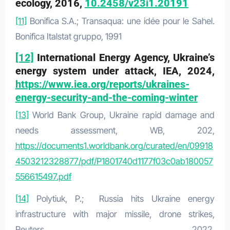
ecology, 2016,
10.2458/v23i1.20191
[11]
Bonifica S.A.; Transaqua: une idée pour le Sahel.
Bonifica Italstat gruppo, 1991
[12]
International Energy Agency, Ukraine’s
energy system under attack, IEA, 2024,
https://www.iea.org/reports/ukraines-
energy-security-and-the-coming-winter
[13]
World Bank Group, Ukraine rapid damage and
needs assessment, WB, 202,
https://documents1.worldbank.org/curated/en/09918
4503212328877/pdf/P1801740d1177f03c0ab180057
556615497.pdf
[14]
Polytiuk, P.; Russia hits Ukraine energy
infrastructure with major missile, drone strikes,
Reuters, 2022,