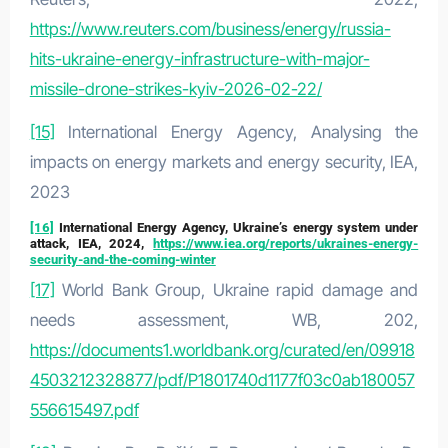
https://www.reuters.com/business/energy/russia-
hits-ukraine-energy-infrastructure-with-major-
missile-drone-strikes-kyiv-2026-02-22/
[15]
International Energy Agency, Analysing the
impacts on energy markets and energy security, IEA,
2023
[16]
International Energy Agency, Ukraine’s energy system under
attack, IEA, 2024,
https://www.iea.org/reports/ukraines-energy-
security-and-the-coming-winter
[17]
World Bank Group, Ukraine rapid damage and
needs assessment, WB, 202,
https://documents1.worldbank.org/curated/en/09918
4503212328877/pdf/P1801740d1177f03c0ab180057
556615497.pdf