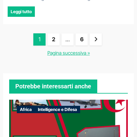
Leggi tutto
Paginazione
1
2
…
6
degli
Pagina successiva »
articoli
Potrebbe interessarti anche
Africa
Intelligence e Difesa