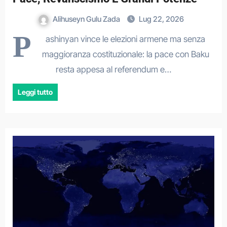
Alihuseyn Gulu Zada
Lug 22, 2026
P
ashinyan vince le elezioni armene ma senza
maggioranza costituzionale: la pace con Baku
resta appesa al referendum e…
Leggi tutto