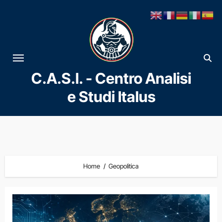
Vai
al
contenuto
C.A.S.I. - Centro Analisi
e Studi Italus
Home
Geopolitica