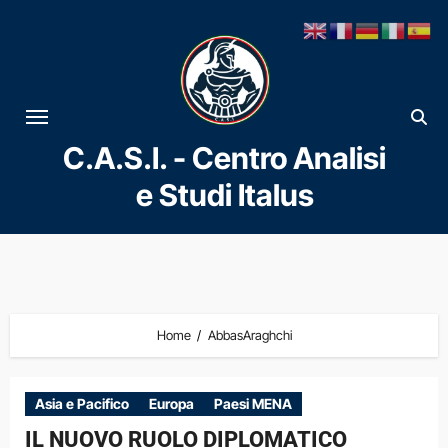
Vai
al
contenuto
C.A.S.I. - Centro Analisi
e Studi Italus
Home
AbbasAraghchi
Asia e Pacifico
Europa
Paesi MENA
IL NUOVO RUOLO DIPLOMATICO