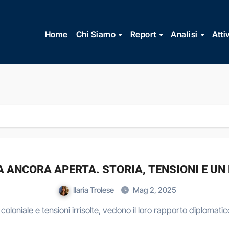
Vai
al
Home
Chi Siamo
Report
Analisi
Atti
contenuto
TA ANCORA APERTA. STORIA, TENSIONI E U
Ilaria Trolese
Mag 2, 2025
a coloniale e tensioni irrisolte, vedono il loro rapporto diplomat