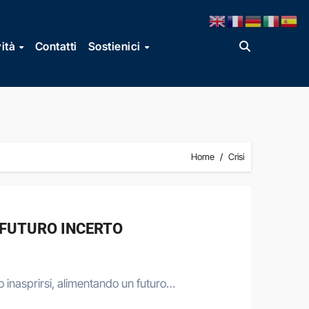
vità
Contatti
Sostienici
Home
Crisi
N FUTURO INCERTO
ico inasprirsi, alimentando un futuro…