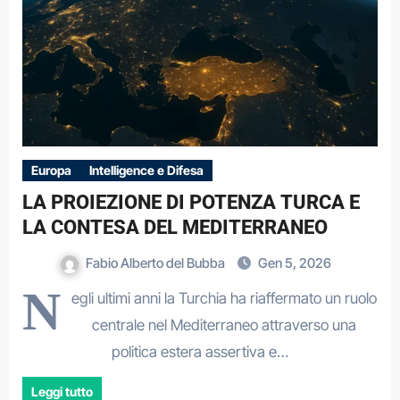
Europa
Intelligence e Difesa
LA PROIEZIONE DI POTENZA TURCA E
LA CONTESA DEL MEDITERRANEO
Fabio Alberto del Bubba
Gen 5, 2026
N
egli ultimi anni la Turchia ha riaffermato un ruolo
centrale nel Mediterraneo attraverso una
politica estera assertiva e…
Leggi tutto