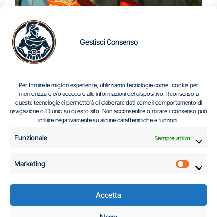
Gestisci Consenso
IL DILEMMA SERBO
Per fornire le migliori esperienze, utilizziamo tecnologie come i cookie per
memorizzare e/o accedere alle informazioni del dispositivo. Il consenso a
queste tecnologie ci permetterà di elaborare dati come il comportamento di
navigazione o ID unici su questo sito. Non acconsentire o ritirare il consenso può
Centro Analisi e Studi Italus © Tutti i diritti riservati
influire negativamente su alcune caratteristiche e funzioni.
CF:96616940589
|
di
.
Funzionale
Sempre attivo
Marketing
Marketi
Accetta
C.A.S.I. – Centro
Nega