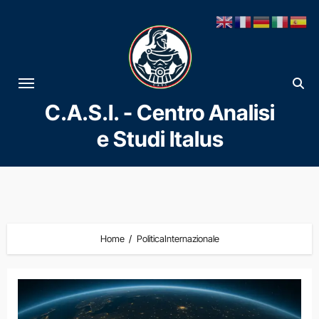
Vai
al
contenuto
C.A.S.I. - Centro Analisi
e Studi Italus
Home
PoliticaInternazionale