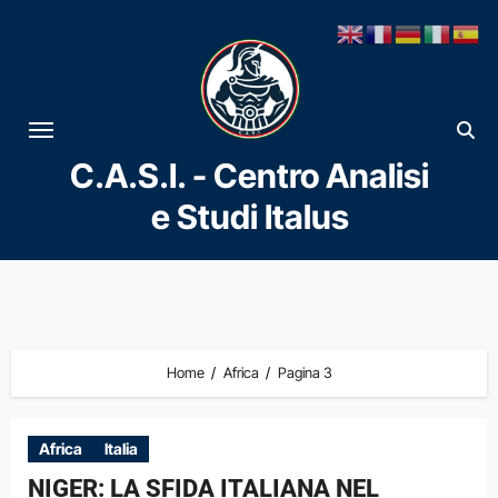
Vai
al
contenuto
C.A.S.I. - Centro Analisi
e Studi Italus
Home
Africa
Pagina 3
Africa
Italia
NIGER: LA SFIDA ITALIANA NEL