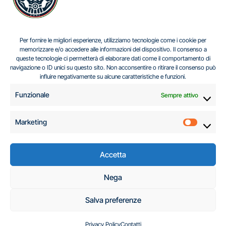
IL DILEMMA SERBO
Per fornire le migliori esperienze, utilizziamo tecnologie come i cookie per
memorizzare e/o accedere alle informazioni del dispositivo. Il consenso a
queste tecnologie ci permetterà di elaborare dati come il comportamento di
navigazione o ID unici su questo sito. Non acconsentire o ritirare il consenso può
Centro Analisi e Studi Italus © Tutti i diritti riservati
influire negativamente su alcune caratteristiche e funzioni.
CF:96616940589
|
di
.
Funzionale
Sempre attivo
Marketing
Marketi
Accetta
C.A.S.I. – Centro
Nega
Analisi e Studi Italus
Salva preferenze
Privacy Policy
Contatti