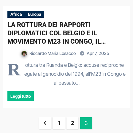
Africa
Europa
LA ROTTURA DEI RAPPORTI
DIPLOMATICI COL BELGIO E IL
MOVIMENTO M23 IN CONGO, IL
RUANDA NEL 2025
Riccardo Maria Losacco
Apr 7, 2025
R
ottura tra Ruanda e Belgio: accuse reciproche
legate al genocidio del 1994, all’M23 in Congo e
al passato…
Leggi tutto
Paginazione
1
2
3