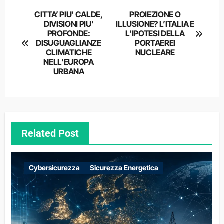
Navigazione
CITTA’ PIU’ CALDE,
PROIEZIONE O
DIVISIONI PIU’
ILLUSIONE? L’ITALIA E
articoli
PROFONDE:
L’IPOTESI DELLA
DISUGUAGLIANZE
PORTAEREI
CLIMATICHE
NUCLEARE
NELL’EUROPA
URBANA
Related Post
Cybersicurezza
Sicurezza Energetica