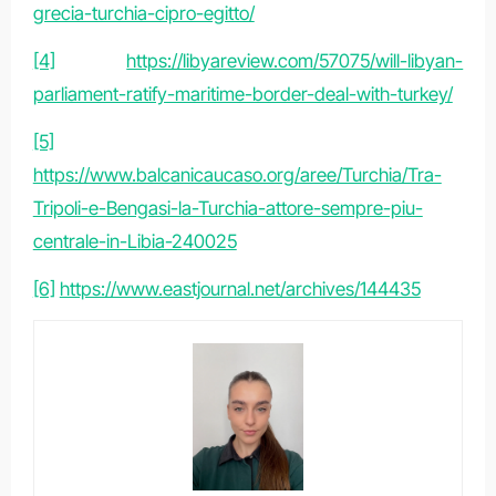
grecia-turchia-cipro-egitto/
[4]
https://libyareview.com/57075/will-libyan-
parliament-ratify-maritime-border-deal-with-turkey/
[5]
https://www.balcanicaucaso.org/aree/Turchia/Tra-
Tripoli-e-Bengasi-la-Turchia-attore-sempre-piu-
centrale-in-Libia-240025
[6]
https://www.eastjournal.net/archives/144435