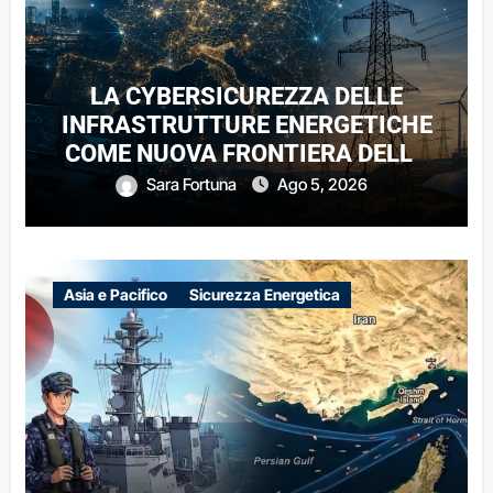
LA CYBERSICUREZZA DELLE
INFRASTRUTTURE ENERGETICHE
COME NUOVA FRONTIERA DELLA
COMPETIZIONE GEOPOLITICA: IL
Sara Fortuna
Ago 5, 2026
CASO DELLE RETI ELETTRICHE
EUROPEE NEL CONTESTO DELLA
GUERRA IBRIDA
Asia e Pacifico
Sicurezza Energetica