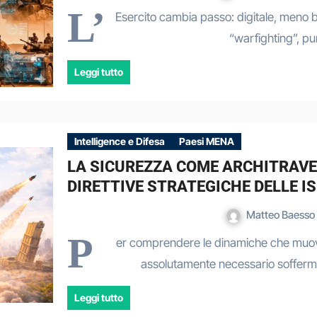
L’
Esercito cambia passo: digitale, meno b
“warfighting”, p
Leggi tutto
Intelligence e Difesa
Paesi MENA
LA SICUREZZA COME ARCHITRAVE 
DIRETTIVE STRATEGICHE DELLE IS
Matteo Baesso
P
er comprendere le dinamiche che muovono
assolutamente necessario soffermar
Leggi tutto