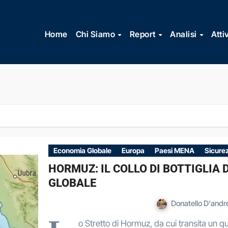
Vai
al
Home
Chi Siamo
Report
Analisi
Atti
contenuto
Economia Globale
Europa
Paesi MENA
Sicure
HORMUZ: IL COLLO DI BOTTIGLIA 
GLOBALE
Donatello D'and
o Stretto di Hormuz, da cui transita un qu