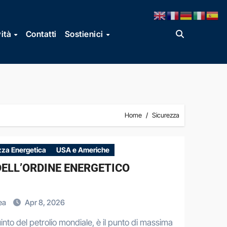
vità
Contatti
Sostienici
Home
Sicurezza
zza Energetica
USA e Americhe
DELL’ORDINE ENERGETICO
rea
Apr 8, 2026
into del petrolio mondiale, è il punto di massima