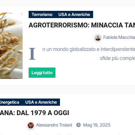
Terrorismo
USA e Americhe
AGROTERRORISMO: MINACCIA TA
Fabiola Macchi
I
n un mondo globalizzato e interdipendente,
sfide più comple
Leggi tutto
Energetica
USA e Americhe
ANA: DAL 1979 A OGGI
Alessandro Troiani
Mag 19, 2025