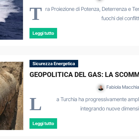
T
ra Proiezione di Potenza, Deterrenza e 
fuochi del conflit
Leggi tutto
Sicurezza Energetica
GEOPOLITICA DEL GAS: LA SCOMM
Fabiola Macchi
L
a Turchia ha progressivamente ampliat
integrando nuove dimension
Leggi tutto