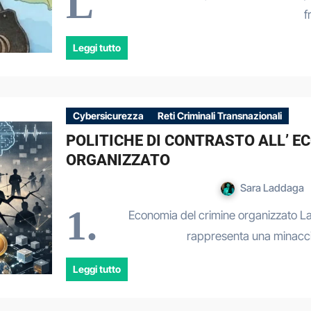
L
f
Leggi tutto
Cybersicurezza
Reti Criminali Transnazionali
POLITICHE DI CONTRASTO ALL’ E
ORGANIZZATO
Sara Laddaga
1.
Economia del crimine organizzato La 
rappresenta una minacci
Leggi tutto