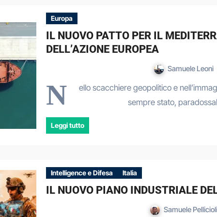
Europa
IL NUOVO PATTO PER IL MEDITERR
DELL’AZIONE EUROPEA
Samuele Leoni
N
ello scacchiere geopolitico e nell’immag
sempre stato, paradossal
Leggi tutto
Intelligence e Difesa
Italia
IL NUOVO PIANO INDUSTRIALE DE
Samuele Pelliciol