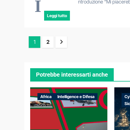
I
ntroduzione “Mi piacere
Leggi tutto
Paginazione
1
2
degli
articoli
Potrebbe interessarti anche
Africa
Intelligence e Difesa
Cy
Si