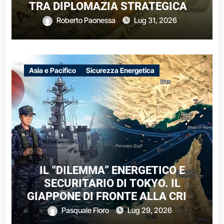
TRA DIPLOMAZIA STRATEGICA E
DINAMICHE DI UN CONFLITTO
Roberto Paonessa
Lug 31, 2026
REGIONALE
Asia e Pacifico
Sicurezza Energetica
IL “DILEMMA” ENERGETICO E
SECURITARIO DI TOKYO. IL
GIAPPONE DI FRONTE ALLA CRISI
DI HORMUZ
Pasquale Floro
Lug 29, 2026