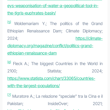
eys-weaponisation-of-water-a-geopolitical-tool-in-
the-tigris-euphrates-basin/
[5]
Woldemariam Y.; The politics of the Grand
Ethiopian Renaissance Dam; Climate Diplomacy;
2024;
https://climate-
diplomacy.org/magazine/conflict/politics-grand-
ethiopian-renaissance-dam
[6]
Fleck A.; The biggest Countries in the World in
2100; Statista; 2024;
https://www.statista.com/chart/33065/countries-
with-the-largest-populations/
[7]
Muratore A.; La relazione “speciale” tra la Cina e il
Pakistan; InsideOver; 2021;