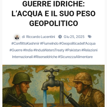
GUERRE IDRICHE:
L’ACQUA E IL SUO PESO
GEOPOLITICO
di
Riccardo Lucentini
Giu 25, 2025
#
ConflittoKashmir
#
FiumeIndo
#
Geopoliticadell'Acqua
#
Guerre
#
India
#
IndusWatersTreaty
#
Pakistan
#
Relazioni
Internazionali
#
RisorseIdriche
#
SicurezzaAlimentare