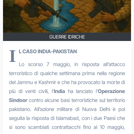
GUERRE IDRICHE
I
L CASO INDIA-PAKISTAN
Lo scorso 7 maggio, in risposta all’attacco
terroristico di qualche settimana prima nella regione
del Jammu e Kashmir e che ha provocato la morte di
più di venti civili, l’
India
ha lanciato l’
Operazione
Sindoor
contro alcune basi terroristiche sul territorio
pakistano. All’azione militare di Nuova Delhi è poi
seguita la risposta di Islamabad, con i due Paesi che
si sono scambiati contrattacchi fino al 10 maggio,