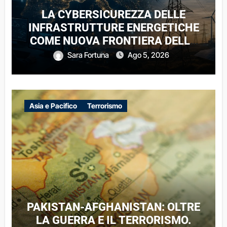
LA CYBERSICUREZZA DELLE
INFRASTRUTTURE ENERGETICHE
COME NUOVA FRONTIERA DELLA
COMPETIZIONE GEOPOLITICA: IL
Sara Fortuna
Ago 5, 2026
CASO DELLE RETI ELETTRICHE
EUROPEE NEL CONTESTO DELLA
GUERRA IBRIDA
Asia e Pacifico
Terrorismo
PAKISTAN-AFGHANISTAN: OLTRE
LA GUERRA E IL TERRORISMO.