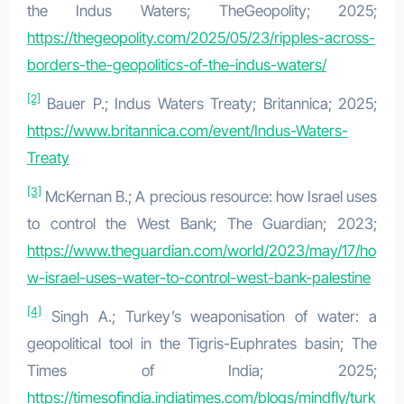
the Indus Waters; TheGeopolity; 2025;
https://thegeopolity.com/2025/05/23/ripples-across-
borders-the-geopolitics-of-the-indus-waters/
[2]
Bauer P.; Indus Waters Treaty; Britannica; 2025;
https://www.britannica.com/event/Indus-Waters-
Treaty
[3]
McKernan B.; A precious resource: how Israel uses
to control the West Bank; The Guardian; 2023;
https://www.theguardian.com/world/2023/may/17/ho
w-israel-uses-water-to-control-west-bank-palestine
[4]
Singh A.; Turkey’s weaponisation of water: a
geopolitical tool in the Tigris-Euphrates basin; The
Times of India; 2025;
https://timesofindia.indiatimes.com/blogs/mindfly/turk