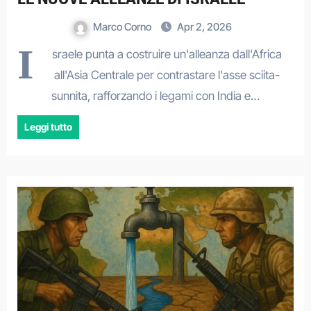
Marco Corno
Apr 2, 2026
I
sraele punta a costruire un'alleanza dall'Africa
all'Asia Centrale per contrastare l'asse sciita-
sunnita, rafforzando i legami con India e…
Leggi tutto