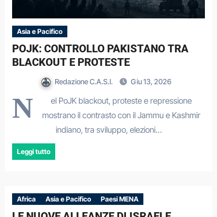
Asia e Pacifico
POJK: CONTROLLO PAKISTANO TRA
BLACKOUT E PROTESTE
Redazione C.A.S.I.
Giu 13, 2026
N
el PoJK blackout, proteste e repressione
mostrano il contrasto con il Jammu e Kashmir
indiano, tra sviluppo, elezioni…
Leggi tutto
Africa
Asia e Pacifico
Paesi MENA
LE NUOVE ALLEANZE DI ISRAELE