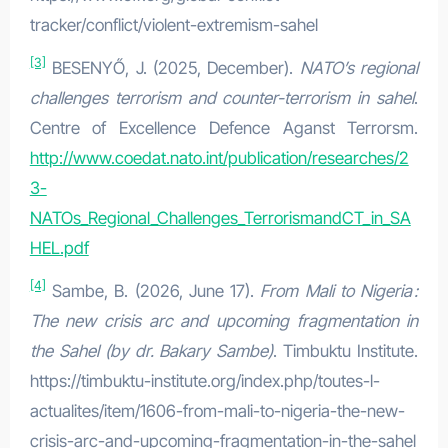
tracker/conflict/violent-extremism-sahel
[3]
BESENYŐ, J. (2025, December).
NATO’s regional
challenges terrorism and counter-terrorism in sahel
.
Centre of Excellence Defence Aganst Terrorsm.
http://www.coedat.nato.int/publication/researches/2
3-
NATOs_Regional_Challenges_TerrorismandCT_in_SA
HEL.pdf
[4]
Sambe, B. (2026, June 17).
From Mali to Nigeria :
The new crisis arc and upcoming fragmentation in
the Sahel (by dr. Bakary Sambe)
. Timbuktu Institute.
https://timbuktu-institute.org/index.php/toutes-l-
actualites/item/1606-from-mali-to-nigeria-the-new-
crisis-arc-and-upcoming-fragmentation-in-the-sahel