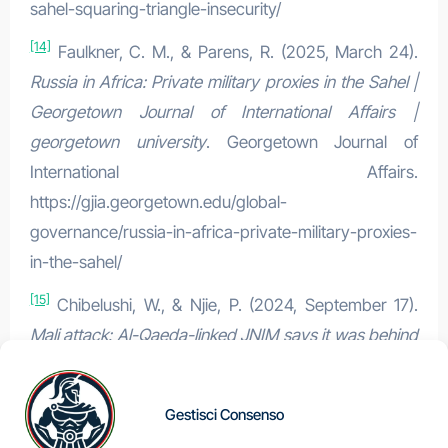
sahel-squaring-triangle-insecurity/
[14]
Faulkner, C. M., & Parens, R. (2025, March 24).
Russia in Africa: Private military proxies in the Sahel |
Georgetown Journal of International Affairs |
georgetown university
. Georgetown Journal of
International Affairs.
https://gjia.georgetown.edu/global-
governance/russia-in-africa-private-military-proxies-
in-the-sahel/
[15]
Chibelushi, W., & Njie, P. (2024, September 17).
Mali attack: Al-Qaeda-linked JNIM says it was behind
Morning assault
. BBC News.
https://www.bbc.com/news/articles/ce8d996x1r0o
Gestisci Consenso
[16]
Lapham, J., Okafor, M., & Ibrahim, M. (2026, April