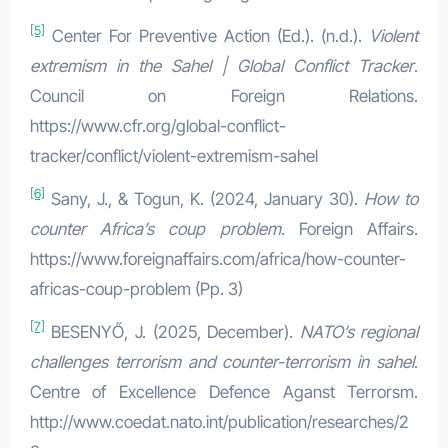
[5]
Center For Preventive Action (Ed.). (n.d.).
Violent
extremism in the Sahel | Global Conflict Tracker
.
Council on Foreign Relations.
https://www.cfr.org/global-conflict-
tracker/conflict/violent-extremism-sahel
[6]
Sany, J., & Togun, K. (2024, January 30).
How to
counter Africa’s coup problem
. Foreign Affairs.
https://www.foreignaffairs.com/africa/how-counter-
africas-coup-problem (Pp. 3)
[7]
BESENYŐ, J. (2025, December).
NATO’s regional
challenges terrorism and counter-terrorism in sahel
.
Centre of Excellence Defence Aganst Terrorsm.
http://www.coedat.nato.int/publication/researches/2