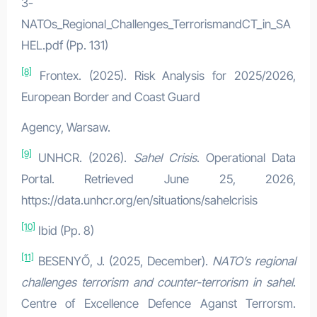
3-
NATOs_Regional_Challenges_TerrorismandCT_in_SA
HEL.pdf (Pp. 131)
[8]
Frontex. (2025). Risk Analysis for 2025/2026,
European Border and Coast Guard
Agency, Warsaw.
[9]
UNHCR. (2026).
Sahel Crisis
. Operational Data
Portal. Retrieved June 25, 2026,
https://data.unhcr.org/en/situations/sahelcrisis
[10]
Ibid (Pp. 8)
[11]
BESENYŐ, J. (2025, December).
NATO’s regional
challenges terrorism and counter-terrorism in sahel
.
Centre of Excellence Defence Aganst Terrorsm.