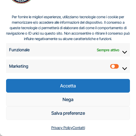
26).
Armed groups launch coordinated attacks
across Mali
. BBC News.
Per fornire le migliori esperienze, utilizziamo tecnologie come i cookie per
memorizzare e/o accedere alle informazioni del dispositivo. Il consenso a
https://www.bbc.com/news/articles/clyx7nnrkqdo
queste tecnologie ci permetterà di elaborare dati come il comportamento di
navigazione o ID unici su questo sito. Non acconsentire o ritirare il consenso può
[17]
BESENYŐ, J. (2025, December).
NATO’s regional
influire negativamente su alcune caratteristiche e funzioni.
challenges terrorism and counter-terrorism in sahel
.
Funzionale
Sempre attivo
Centre of Excellence Defence Aganst Terrorsm.
http://www.coedat.nato.int/publication/researches/2
Marketing
Marketi
3-
NATOs_Regional_Challenges_TerrorismandCT_in_SA
Accetta
HEL.pdf
(Pp. 78)
Nega
[18]
Bociaga, R. (2025, November 20).
China’s Sahel
Salva preferenze
Gamble falters as insurgencies rage
. The Diplomat.
https://thediplomat.com/2025/11/chinas-sahel-
Privacy Policy
Contatti
gamble-falters-as-insurgencies-rage/