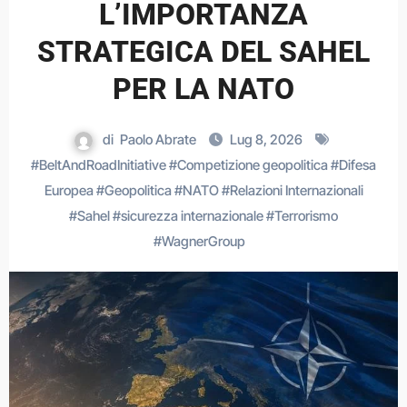
L’IMPORTANZA
STRATEGICA DEL SAHEL
PER LA NATO
di
Paolo Abrate
Lug 8, 2026
#
BeltAndRoadInitiative
#
Competizione geopolitica
#
Difesa
Europea
#
Geopolitica
#
NATO
#
Relazioni Internazionali
#
Sahel
#
sicurezza internazionale
#
Terrorismo
#
WagnerGroup