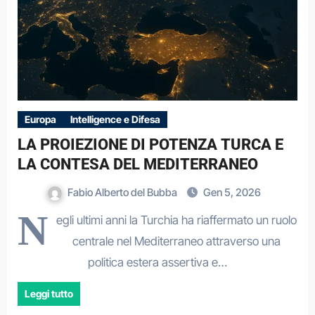
Europa
Intelligence e Difesa
LA PROIEZIONE DI POTENZA TURCA E
LA CONTESA DEL MEDITERRANEO
Fabio Alberto del Bubba
Gen 5, 2026
N
egli ultimi anni la Turchia ha riaffermato un ruolo
centrale nel Mediterraneo attraverso una
politica estera assertiva e…
Leggi tutto