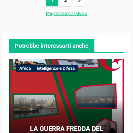
Paginazione
1
2
degli
Pagina successiva »
articoli
Potrebbe interessarti anche
Africa
Intelligence e Difesa
LA GUERRA FREDDA DEL