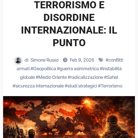
TERRORISMO E
DISORDINE
INTERNAZIONALE: IL
PUNTO
di
Simone Russo
Feb 9, 2026
#
conflitti
armati
#
Geopolitica
#
guerra asimmetrica
#
instabilità
globale
#
Medio Oriente
#
radicalizzazione
#
Sahel
#
sicurezza internazionale
#
studi strategici
#
Terrorismo