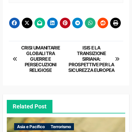
Navigazione
CRISI UMANITARIE
ISIS E LA
GLOBALI TRA
TRANSIZIONE
articoli
GUERRE E
SIRIANA:
PERSECUZIONI
PROSPETTIVE PER LA
RELIGIOSE
SICUREZZA EUROPEA
Related Post
Asia e Pacifico
Terrorismo