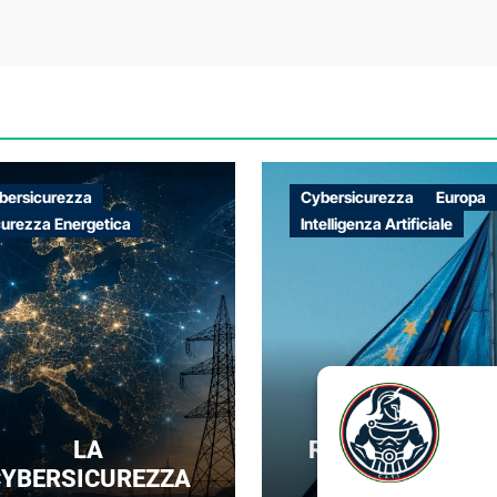
bersicurezza
Cybersicurezza
Europa
curezza Energetica
Intelligenza Artificiale
LA
REGOLARE SENZ
YBERSICUREZZA
DOMINARE: IL