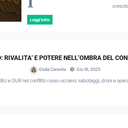
I
crescit
Leggi tutto
O: RIVALITA’ E POTERE NELL’OMBRA DEL C
Giulia Caravita
Giu 18, 2025
SBU e GUR nel conflitto russo-ucraino: sabotaggi, droni e operaz