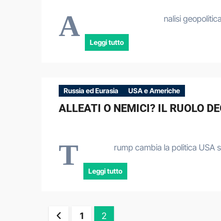
A
nalisi geopoliti
Leggi tutto
Russia ed Eurasia
USA e Americhe
ALLEATI O NEMICI? IL RUOLO D
T
rump cambia la politica USA su
Leggi tutto
Paginazione
1
2