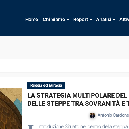
Vai
al
Home
Chi Siamo
Report
Analisi
Atti
contenuto
Russia ed Eurasia
LA STRATEGIA MULTIPOLARE DEL
DELLE STEPPE TRA SOVRANITÀ E 
Antonio Cardon
ntroduzione Situato nel centro della steppa 