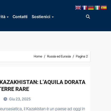
vità
Contatti
Sostienici
Home
Russia ed Eurasia
Pagina 2
 KAZAKHISTAN: L’AQUILA DORATA
TERRE RARE
e
Giu 23, 2025
euroasiatica, il Kazakistan è un paese ad oggi in