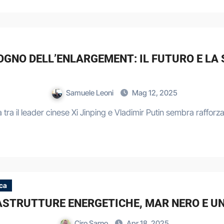
ISOGNO DELL’ENLARGEMENT: IL FUTURO E L
Samuele Leoni
Mag 12, 2025
tesa tra il leader cinese Xi Jinping e Vladimir Putin sembra raf
ica
RASTRUTTURE ENERGETICHE, MAR NERO E U
Ciro Sarno
Apr 18, 2025