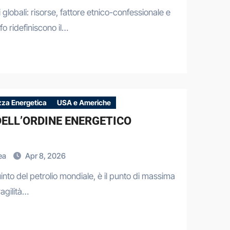
 globali: risorse, fattore etnico-confessionale e
lfo ridefiniscono il…
zza Energetica
USA e Americhe
DELL’ORDINE ENERGETICO
rea
Apr 8, 2026
into del petrolio mondiale, è il punto di massima
ragilità…