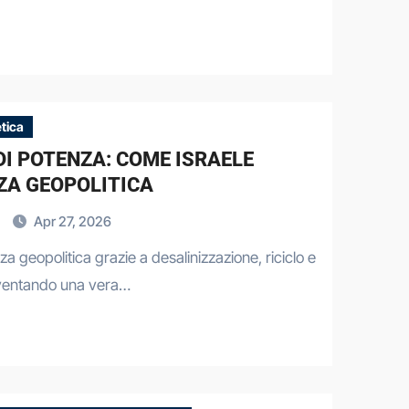
tica
I POTENZA: COME ISRAELE
ZA GEOPOLITICA
i
Apr 27, 2026
rza geopolitica grazie a desalinizzazione, riciclo e
iventando una vera…