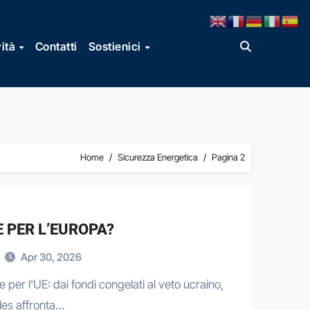
vità
Contatti
Sostienici
Home
Sicurezza Energetica
Pagina 2
 PER L’EUROPA?
Apr 30, 2026
per l'UE: dai fondi congelati al veto ucraino,
les affronta…