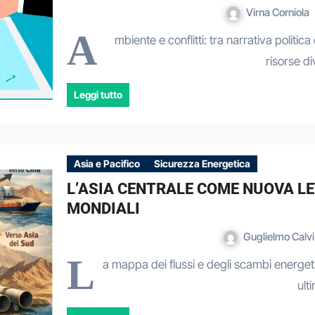
Virna Corniola
A
mbiente e conflitti: tra narrativa politica
risorse d
Leggi tutto
Asia e Pacifico
Sicurezza Energetica
L’ASIA CENTRALE COME NUOVA LE
MONDIALI
Guglielmo Calv
L
a mappa dei flussi e degli scambi energeti
ult