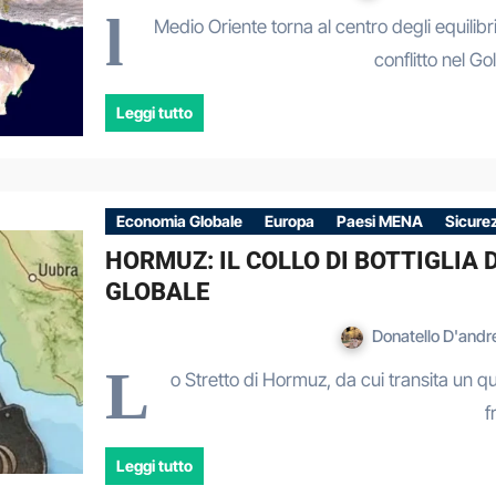
l
Medio Oriente torna al centro degli equilibri
conflitto nel Go
Leggi tutto
Economia Globale
Europa
Paesi MENA
Sicure
HORMUZ: IL COLLO DI BOTTIGLIA 
GLOBALE
Donatello D'and
L
o Stretto di Hormuz, da cui transita un qu
f
Leggi tutto