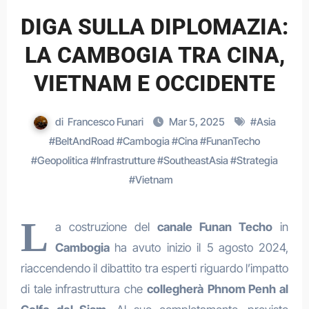
DIGA SULLA DIPLOMAZIA:
LA CAMBOGIA TRA CINA,
VIETNAM E OCCIDENTE
di
Francesco Funari
Mar 5, 2025
#
Asia
#
BeltAndRoad
#
Cambogia
#
Cina
#
FunanTecho
#
Geopolitica
#
Infrastrutture
#
SoutheastAsia
#
Strategia
#
Vietnam
L
a costruzione del
canale Funan Techo
in
Cambogia
ha avuto inizio il 5 agosto 2024,
riaccendendo il dibattito tra esperti riguardo l’impatto
di tale infrastruttura che
collegherà
Phnom Penh al