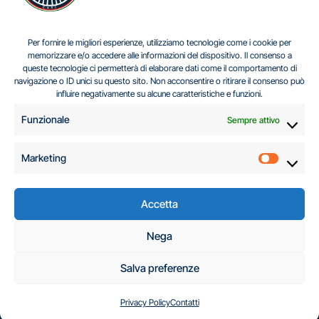
IL DILEMMA SERBO
Per fornire le migliori esperienze, utilizziamo tecnologie come i cookie per
memorizzare e/o accedere alle informazioni del dispositivo. Il consenso a
queste tecnologie ci permetterà di elaborare dati come il comportamento di
navigazione o ID unici su questo sito. Non acconsentire o ritirare il consenso può
Centro Analisi e Studi Italus © Tutti i diritti riservati
influire negativamente su alcune caratteristiche e funzioni.
CF:96616940589
|
di
.
Funzionale
Sempre attivo
Marketing
Marketi
Accetta
C.A.S.I. – Centro
Nega
Analisi e Studi Italus
Salva preferenze
Privacy Policy
Contatti