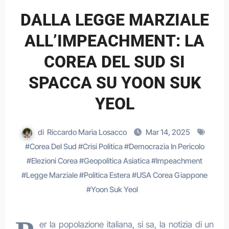
DALLA LEGGE MARZIALE
ALL’IMPEACHMENT: LA
COREA DEL SUD SI
SPACCA SU YOON SUK
YEOL
di
Riccardo Maria Losacco
Mar 14, 2025
#
Corea Del Sud
#
Crisi Politica
#
Democrazia In Pericolo
#
Elezioni Corea
#
Geopolitica Asiatica
#
Impeachment
#
Legge Marziale
#
Politica Estera
#
USA Corea Giappone
#
Yoon Suk Yeol
er la popolazione italiana, si sa, la notizia di un