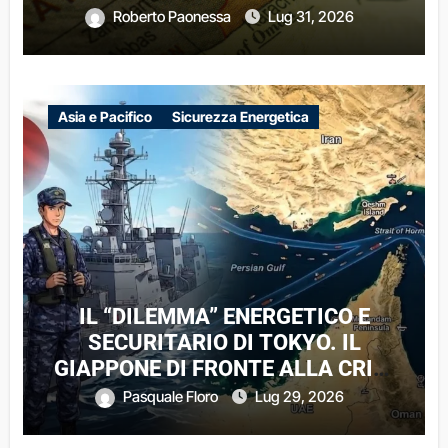
DINAMICHE DI UN CONFLITTO
Roberto Paonessa
Lug 31, 2026
REGIONALE
Asia e Pacifico
Sicurezza Energetica
IL “DILEMMA” ENERGETICO E
SECURITARIO DI TOKYO. IL
GIAPPONE DI FRONTE ALLA CRISI
DI HORMUZ
Pasquale Floro
Lug 29, 2026