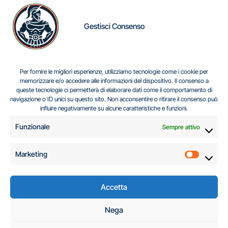
Gestisci Consenso
IL DILEMMA SERBO
Per fornire le migliori esperienze, utilizziamo tecnologie come i cookie per
memorizzare e/o accedere alle informazioni del dispositivo. Il consenso a
queste tecnologie ci permetterà di elaborare dati come il comportamento di
navigazione o ID unici su questo sito. Non acconsentire o ritirare il consenso può
Centro Analisi e Studi Italus © Tutti i diritti riservati
influire negativamente su alcune caratteristiche e funzioni.
CF:96616940589
|
di
.
Funzionale
Sempre attivo
Marketing
Marketi
Accetta
C.A.S.I. – Centro
Nega
Analisi e Studi Italus