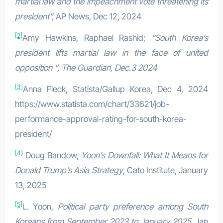
martial law and the impeachment vote threatening its
president”,
AP News, Dec 12, 2024
[2]
Amy Hawkins, Raphael Rashid;
“South Korea’s
president lifts martial law in the face of united
opposition “, The Guardian, Dec.3 2024
[3]
Anna Fleck, Statista/Gallup Korea, Dec 4, 2024
https://www.statista.com/chart/33621/job-
performance-approval-rating-for-south-korea-
president/
[4]
Doug Bandow,
Yoon’s Downfall: What It Means for
Donald Trump’s Asia Strategy
, Cato Institute, January
13, 2025
[5]
L. Yoon,
Political party preference among South
Koreans from September 2023 to January 2025,
Jan