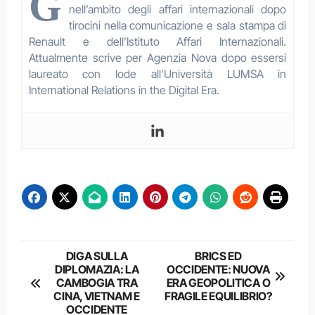
G
nell’ambito degli affari internazionali dopo
tirocini nella comunicazione e sala stampa di
Renault e dell’Istituto Affari Internazionali.
Attualmente scrive per Agenzia Nova dopo essersi
laureato con lode all’Università LUMSA in
International Relations in the Digital Era.
Navigazione
DIGA SULLA
BRICS ED
DIPLOMAZIA: LA
OCCIDENTE: NUOVA
articoli
CAMBOGIA TRA
ERA GEOPOLITICA O
CINA, VIETNAM E
FRAGILE EQUILIBRIO?
OCCIDENTE