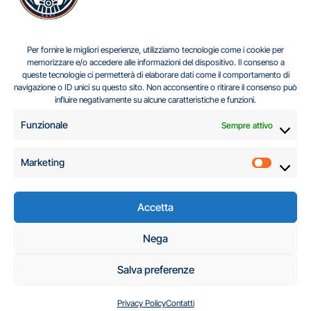
IL DILEMMA SERBO
Per fornire le migliori esperienze, utilizziamo tecnologie come i cookie per
memorizzare e/o accedere alle informazioni del dispositivo. Il consenso a
queste tecnologie ci permetterà di elaborare dati come il comportamento di
navigazione o ID unici su questo sito. Non acconsentire o ritirare il consenso può
Centro Analisi e Studi Italus © Tutti i diritti riservati
influire negativamente su alcune caratteristiche e funzioni.
CF:96616940589
|
di
.
Funzionale
Sempre attivo
Marketing
Marketi
Accetta
C.A.S.I. – Centro
Nega
Analisi e Studi Italus
Salva preferenze
Privacy Policy
Contatti