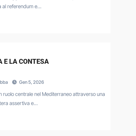
a al referendum e…
A E LA CONTESA
Bubba
Gen 5, 2026
 un ruolo centrale nel Mediterraneo attraverso una
stera assertiva e…