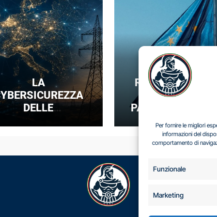
LA
REGOLARE SENZ
YBERSICUREZZA
DOMINARE: IL
DELLE
PARADOSSO DEL
NFRASTRUTTURE
SOVRANITÀ
Per fornire le migliori e
NERGETICHE COME
DIGITALE EUROP
informazioni del dispo
comportamento di navigazio
UOVA FRONTIERA
DELLA
COMPETIZIONE
Funzionale
GEOPOLITICA: IL
CASO DELLE RETI
Marketing
ELETTRICHE