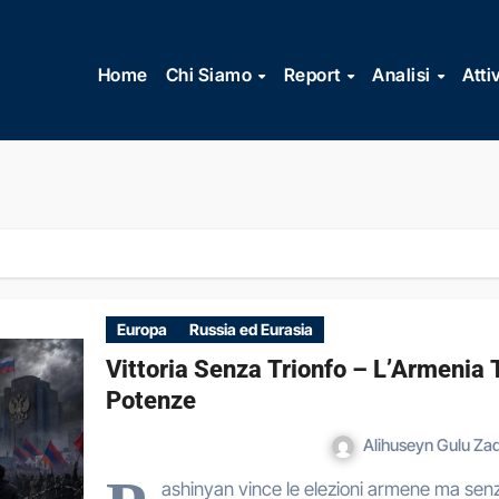
Vai
al
Home
Chi Siamo
Report
Analisi
Atti
contenuto
Europa
Russia ed Eurasia
Vittoria Senza Trionfo – L’Armenia
Potenze
Alihuseyn Gulu Za
ashinyan vince le elezioni armene ma sen