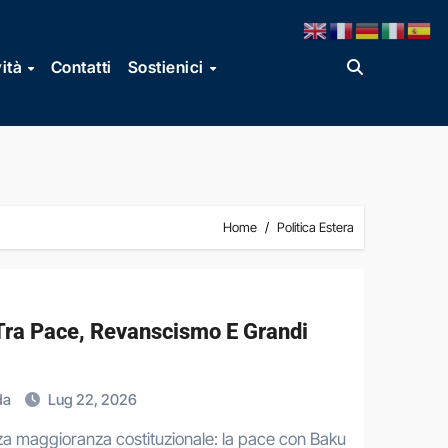
vità
Contatti
Sostienici
Home
Politica Estera
 Tra Pace, Revanscismo E Grandi
da
Lug 22, 2026
za maggioranza costituzionale: la pace con Baku