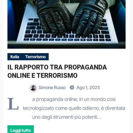
Italia
Terrorismo
IL RAPPORTO TRA PROPAGANDA
ONLINE E TERRORISMO
Simone Russo
Ago 1, 2025
L
a propaganda online, in un mondo cosi
tecnologizzato come quello odierno, è diventata
uno degli strumenti più potenti…
Leggi tutto