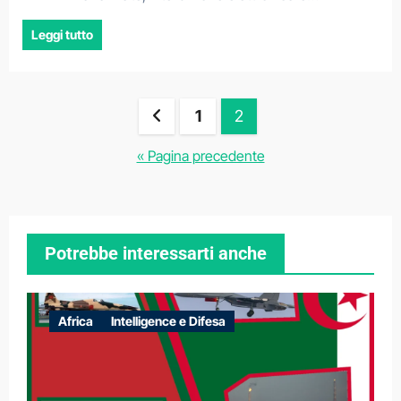
Leggi tutto
Paginazione
1
2
degli
« Pagina precedente
articoli
Potrebbe interessarti anche
Africa
Intelligence e Difesa