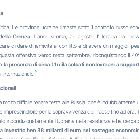
na
tica. Le province ucraine rimaste sotto il controllo russo so
 della Crimea
. L’anno scorso, ad agosto, l’Ucraina ha prova
ercare di dare dinamicità al conflitto e di avere un maggior pe
uesta offensiva verso metà settembre, riconquistando il 40% 
e la presenza di circa 11 mila soldati nordcoreani a suppor
[1]
ù internazionale.
azionali
molto difficile tenere testa alla Russia, che è indubbiamente un
ato imprescindibile per la sopravvivenza del Paese fino ad ora. T
tato incondizionatamente l’Ucraina nella resistenza e ha cercat
a investito ben 88 miliardi di euro nel
sostegno economico