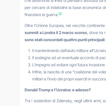
che testimonia la linea di pensiero adottata da Br
per cercare di indebolire la base economica del
[2]
finanziare la guerra.
Oltre l’Unione Europea, nel vecchio continente
summit a Londra il 2 marzo scorso
, dove ha 
sono stati concordati quattro punti principali
:
Il mantenimento dell’aiuto militare all’Ucra
Il sostegno ad un eventuale accordo di pace
L’impegno ad evitare ogni futura invasione 
Infine, la nascita di una “coalizione dei v
militari e l’invio dei propri eserciti in socc
Donald Trump e l’Ucraina: e adesso?
Tra i sostenitori di Zelensky, negli ultimi anni