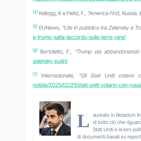
[4]
Kellogg, K e Fleitz, F.,
“America First, Russia, 
[5]
EUNews,
“Lite in pubblico tra Zelensky e Tr
e-trump-salta-laccordo-sulle-terre-rare/
[6]
Bortoletto, F.,
“Trump sta abbandonando 
zelensky-putin/
[7]
Internazionale,
“Gli Stati Uniti votano 
notizie/2025/02/25/stati-uniti-votano-con-russ
L
aureato in Relazioni I
di tutto ciò che riguar
Stati Uniti e la loro p
di documenti basati su report e