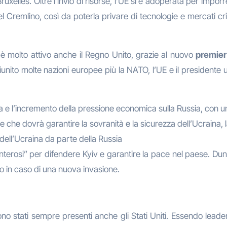
uxelles. Oltre l’invio di risorse, l’UE si è adoperata per imporr
 Cremlino, così da poterla privare di tecnologie e mercati cri
 è molto attivo anche il Regno Unito, grazie al nuovo
premier 
riunito molte nazioni europee più la NATO, l’UE e il president
ina e l’incremento della pressione economica sulla Russia, con u
 che dovrà garantire la sovranità e la sicurezza dell’Ucraina, 
dell’Ucraina da parte della Russia
olenterosi” per difendere Kyiv e garantire la pace nel paese. D
orso in caso di una nuova invasione.
, sono stati sempre presenti anche gli Stati Uniti. Essendo lea