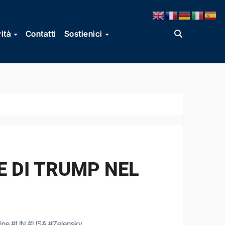
vità
Contatti
Sostienici
 E DI TRUMP NEL
ine
#
UN
#
USA
#
Zelensky