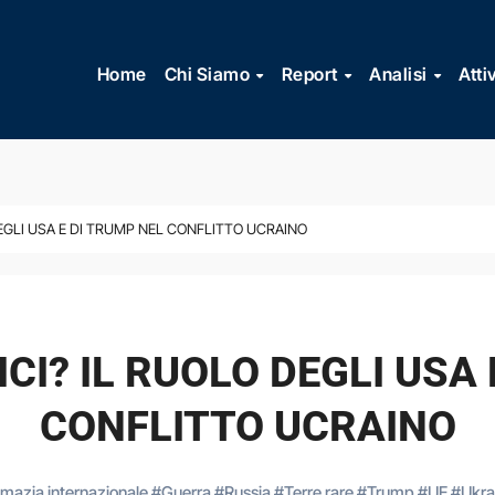
Vai
al
Home
Chi Siamo
Report
Analisi
Atti
contenuto
DEGLI USA E DI TRUMP NEL CONFLITTO UCRAINO
CI? IL RUOLO DEGLI USA
CONFLITTO UCRAINO
omazia internazionale
#
Guerra
#
Russia
#
Terre rare
#
Trump
#
UE
#
Ukra