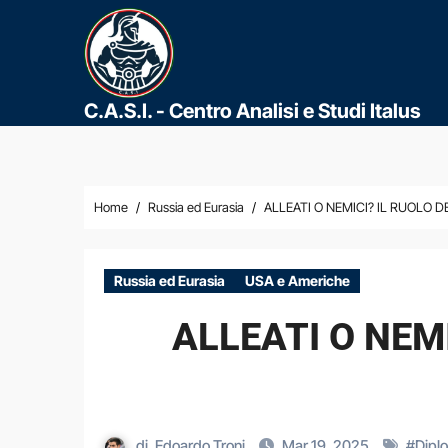
C.A.S.I. - Centro Analisi e Studi Italus
Home
Russia ed Eurasia
ALLEATI O NEMICI? IL RUOLO 
Russia ed Eurasia
USA e Americhe
ALLEATI O NEMI
di
Edoardo Troni
Mar 19, 2025
#
Dipl