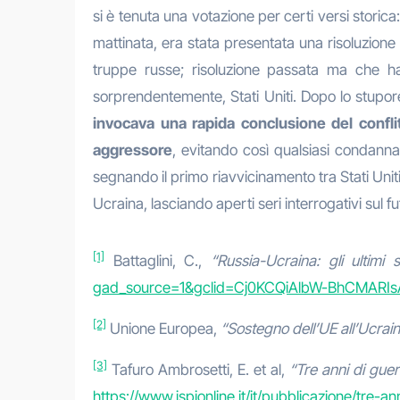
si è tenuta una votazione per certi versi storica
mattinata, era stata presentata una risoluzione d
truppe russe; risoluzione passata ma che ha 
sorprendentemente, Stati Uniti. Dopo lo stupore
invocava una rapida conclusione del conflit
aggressore
, evitando così qualsiasi condanna 
segnando il primo riavvicinamento tra Stati Unit
Ucraina, lasciando aperti seri interrogativi sul fut
[1]
Battaglini, C.,
“Russia-Ucraina: gli ultimi s
gad_source=1&gclid=Cj0KCQiAlbW-BhCMA
[2]
Unione Europea,
“Sostegno dell’UE all’Ucrai
[3]
Tafuro Ambrosetti, E. et al,
“Tre anni di gue
https://www.ispionline.it/it/pubblicazione/tre