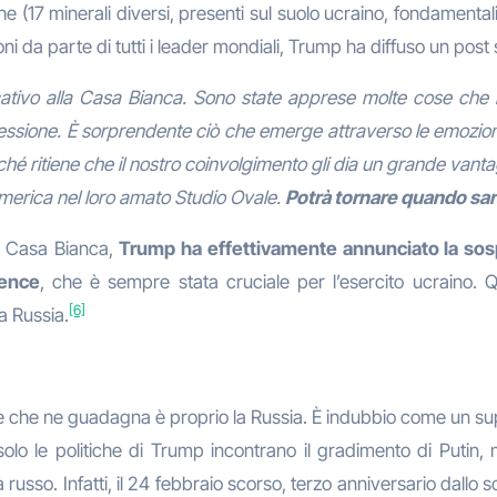
e (17 minerali diversi, presenti sul suolo ucraino, fondamentali
i da parte di tutti i leader mondiali, Trump ha diffuso un post
cativo alla Casa Bianca. Sono state apprese molte cose che
essione. È sorprendente ciò che emerge attraverso le emozioni,
hé ritiene che il nostro coinvolgimento gli dia un grande vanta
America nel loro amato Studio Ovale.
Potrà tornare quando sar
la Casa Bianca,
Trump ha effettivamente annunciato la sospe
gence
, che è sempre stata cruciale per l’esercito ucraino. Qu
[6]
a Russia.
se che ne guadagna è proprio la Russia. È indubbio come un supp
olo le politiche di Trump incontrano il gradimento di Putin, m
usso. Infatti, il 24 febbraio scorso, terzo anniversario dallo s