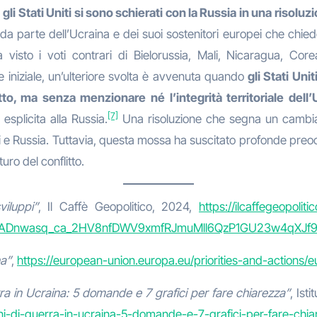
:
gli Stati Uniti si sono schierati con la Russia in una riso
a parte dell’Ucraina e dei suoi sostenitori europei che chiedeva
visto i voti contrari di Bielorussia, Mali, Nicaragua, Co
 iniziale, un’ulteriore svolta è avvenuta quando
gli Stati Un
to, ma senza menzionare né l’integrità territoriale dell
[7]
esplicita alla Russia.
Una risoluzione che segna un cambiamen
i e Russia. Tuttavia, questa mossa ha suscitato profonde preoc
uro del conflitto.
viluppi”
, Il Caffè Geopolitico, 2024,
https://ilcaffegeopolit
RIsADnwasq_ca_2HV8nfDWV9xmfRJmuMll6QzP1GU23w4qXJ
na”
,
https://european-union.europa.eu/priorities-and-actions/e
rra in Ucraina: 5 domande e 7 grafici per fare chiarezza”
, Ist
-anni-di-guerra-in-ucraina-5-domande-e-7-grafici-per-fare-ch