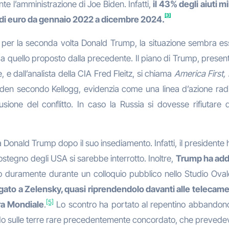
e l’amministrazione di Joe Biden. Infatti,
il 43% degli aiuti mi
[3]
 di euro da gennaio 2022 a dicembre 2024.
per la seconda volta Donald Trump, la situazione sembra ess
a quello proposto dalla precedente. Il piano di Trump, present
, e dall’analista della CIA Fred Fleitz, si chiama
America First,
Biden secondo Kellogg, evidenzia come una linea d’azione radi
sione del conflitto. In caso la Russia si dovesse rifiutare d
a Donald Trump dopo il suo insediamento. Infatti, il presidente
sostegno degli USA si sarebbe interrotto. Inoltre,
Trump ha addi
lo duramente durante un colloquio pubblico nello Studio Ova
ato a Zelensky, quasi riprendendolo davanti alle telecamere
[5]
ra Mondiale
.
Lo scontro ha portato al repentino abbandono
ordo sulle terre rare precedentemente concordato, che prevede