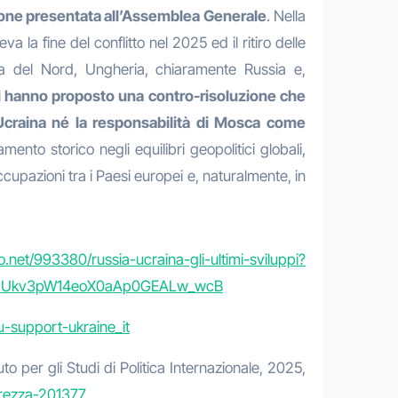
luzione presentata all’Assemblea Generale
. Nella
 la fine del conflitto nel 2025 ed il ritiro delle
rea del Nord, Ungheria, chiaramente Russia e,
iti hanno proposto una contro-risoluzione che
’Ucraina né la responsabilità di Mosca come
to storico negli equilibri geopolitici globali,
cupazioni tra i Paesi europei e, naturalmente, in
ico.net/993380/russia-ucraina-gli-ultimi-sviluppi?
f9Ukv3pW14eoX0aAp0GEALw_wcB
u-support-ukraine_it
ituto per gli Studi di Politica Internazionale, 2025,
iarezza-201377